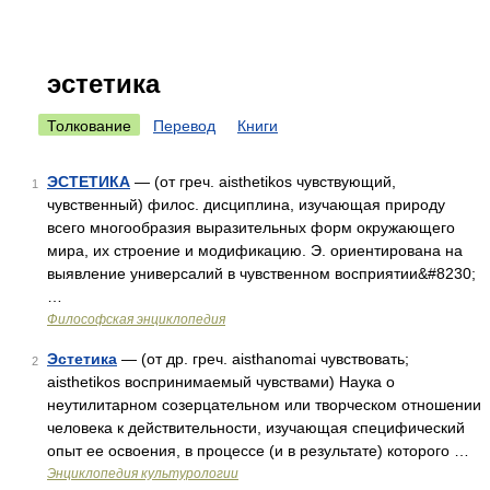
эстетика
Толкование
Перевод
Книги
ЭСТЕТИКА
— (от греч. aisthetikos чувствующий,
1
чувственный) филос. дисциплина, изучающая природу
всего многообразия выразительных форм окружающего
мира, их строение и модификацию. Э. ориентирована на
выявление универсалий в чувственном восприятии&#8230;
…
Философская энциклопедия
Эстетика
— (от др. греч. aisthanomai чувствовать;
2
aisthetikos воспринимаемый чувствами) Наука о
неутилитарном созерцательном или творческом отношении
человека к действительности, изучающая специфический
опыт ее освоения, в процессе (и в результате) которого …
Энциклопедия культурологии