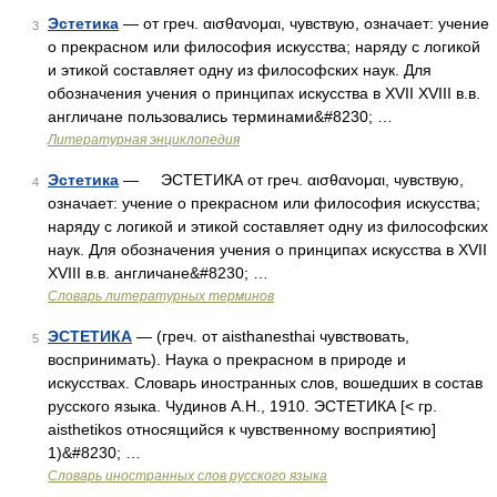
Эстетика
— от греч. αισθανομαι, чувствую, означает: учение
3
о прекрасном или философия искусства; наряду с логикой
и этикой составляет одну из философских наук. Для
обозначения учения о принципах искусства в XVII XVIII в.в.
англичане пользовались терминами&#8230; …
Литературная энциклопедия
Эстетика
— ЭСТЕТИКА от греч. αισθανομαι, чувствую,
4
означает: учение о прекрасном или философия искусства;
наряду с логикой и этикой составляет одну из философских
наук. Для обозначения учения о принципах искусства в XVII
XVIII в.в. англичане&#8230; …
Словарь литературных терминов
ЭСТЕТИКА
— (греч. от aisthanesthai чувствовать,
5
воспринимать). Наука о прекрасном в природе и
искусствах. Словарь иностранных слов, вошедших в состав
русского языка. Чудинов А.Н., 1910. ЭСТЕТИКА [< гр.
aisthetikos относящийся к чувственному восприятию]
1)&#8230; …
Словарь иностранных слов русского языка