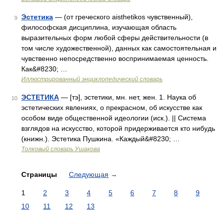
Эстетика
— (от греческого aisthetikos чувственный),
9
философская дисциплина, изучающая область
выразительных форм любой сферы действительности (в
том числе художественной), данных как самостоятельная и
чувственно непосредственно воспринимаемая ценность.
Как&#8230; …
Иллюстрированный энциклопедический словарь
ЭСТЕТИКА
— [тэ], эстетики, мн. нет, жен. 1. Наука об
10
эстетических явлениях, о прекрасном, об искусстве как
особом виде общественной идеологии (иск.). || Система
взглядов на искусство, которой придерживается кто нибудь
(книжн.). Эстетика Пушкина. «Каждый&#8230; …
Толковый словарь Ушакова
Страницы
Следующая
→
1
2
3
4
5
6
7
8
9
10
11
12
13