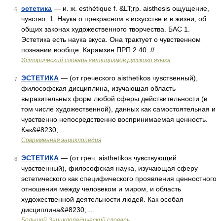
эстетика
— и. ж. esthétique f. &LT;гр. aisthesis ощущение,
6
чувство. 1. Наука о прекрасном в искусстве и в жизни, об
общих законах художественного творчества. БАС 1.
Эстетика есть наука вкуса. Она трактует о чувственном
познании вообще. Карамзин ПРП 2 40. // …
Исторический словарь галлицизмов русского языка
ЭСТЕТИКА
— (от греческого aisthetikos чувственный),
7
философская дисциплина, изучающая область
выразительных форм любой сферы действительности (в
том числе художественной), данных как самостоятельная и
чувственно непосредственно воспринимаемая ценность.
Как&#8230; …
Современная энциклопедия
ЭСТЕТИКА
— (от греч. aisthetikos чувствующий
8
чувственный), философская наука, изучающая сферу
эстетического как специфического проявления ценностного
отношения между человеком и миром, и область
художественной деятельности людей. Как особая
дисциплина&#8230; …
Большой Энциклопедический словарь